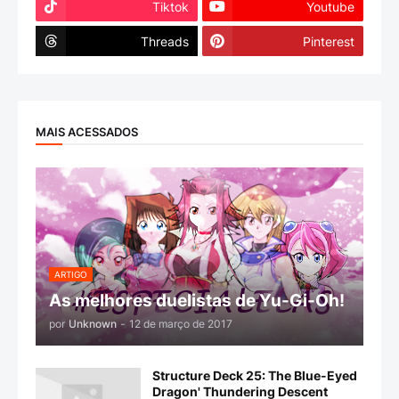
Tiktok
Youtube
Threads
Pinterest
MAIS ACESSADOS
ARTIGO
As melhores duelistas de Yu-Gi-Oh!
por
Unknown
-
12 de março de 2017
Structure Deck 25: The Blue-Eyed
Dragon' Thundering Descent