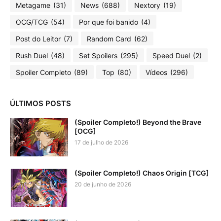
Metagame
(31)
News
(688)
Nextory
(19)
OCG/TCG
(54)
Por que foi banido
(4)
Post do Leitor
(7)
Random Card
(62)
Rush Duel
(48)
Set Spoilers
(295)
Speed Duel
(2)
Spoiler Completo
(89)
Top
(80)
Vídeos
(296)
ÚLTIMOS POSTS
(Spoiler Completo!) Beyond the Brave
[OCG]
17 de julho de 2026
(Spoiler Completo!) Chaos Origin [TCG]
20 de junho de 2026