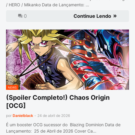
/ HERO / Mikanko Data de Lançamento: …
0
Continue Lendo
NEWS
(Spoiler Completo!) Chaos Origin
[OCG]
por
Danielblack
-
24 de abril de 2026
É um booster OCG sucessor do Blazing Dominion Data de
Lançamento: 25 de Abril de 2026 Cover Ca…