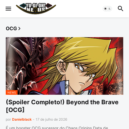
OCG
NEWS
(Spoiler Completo!) Beyond the Brave
[OCG]
por
Danielblack
-
17 de julho de 2026
É um booster OCG sucessor do Chaos Origins Data de