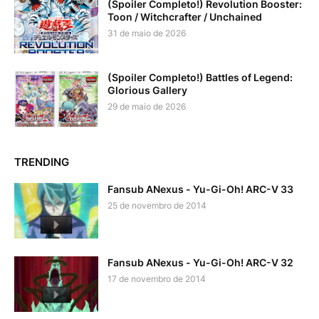
(Spoiler Completo!) Revolution Booster:
Toon / Witchcrafter / Unchained
31 de maio de 2026
(Spoiler Completo!) Battles of Legend:
Glorious Gallery
29 de maio de 2026
TRENDING
Fansub ANexus - Yu-Gi-Oh! ARC-V 33
25 de novembro de 2014
Fansub ANexus - Yu-Gi-Oh! ARC-V 32
17 de novembro de 2014