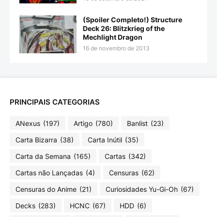
(Spoiler Completo!) Structure
Deck 26: Blitzkrieg of the
Mechlight Dragon
16 de novembro de 2013
PRINCIPAIS CATEGORIAS
ANexus
(197)
Artigo
(780)
Banlist
(23)
Carta Bizarra
(38)
Carta Inútil
(35)
Carta da Semana
(165)
Cartas
(342)
Cartas não Lançadas
(4)
Censuras
(62)
Censuras do Anime
(21)
Curiosidades Yu-Gi-Oh
(67)
Decks
(283)
HCNC
(67)
HDD
(6)