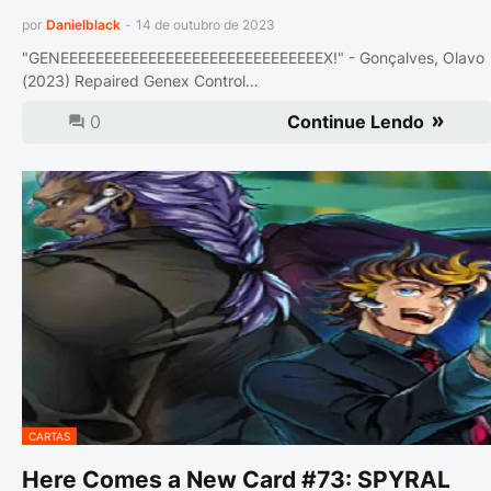
por
Danielblack
-
14 de outubro de 2023
"GENEEEEEEEEEEEEEEEEEEEEEEEEEEEEEEX!" - Gonçalves, Olavo
(2023) Repaired Genex Control…
0
Continue Lendo
CARTAS
Here Comes a New Card #73: SPYRAL