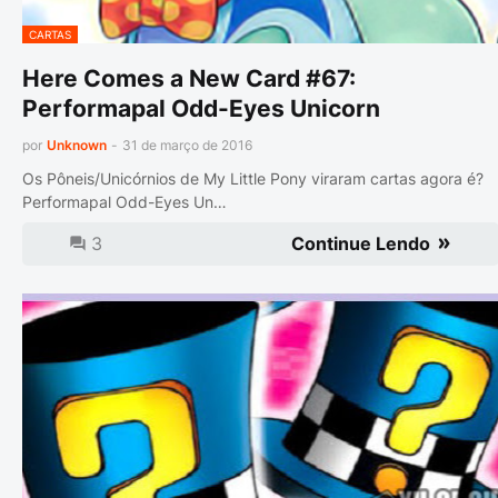
CARTAS
Here Comes a New Card #67:
Performapal Odd-Eyes Unicorn
por
Unknown
-
31 de março de 2016
Os Pôneis/Unicórnios de My Little Pony viraram cartas agora é?
Performapal Odd-Eyes Un…
3
Continue Lendo