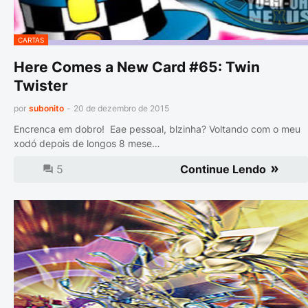
CARTAS
Here Comes a New Card #65: Twin
Twister
por
subonito
-
20 de dezembro de 2015
Encrenca em dobro! Eae pessoal, blzinha? Voltando com o meu
xodó depois de longos 8 mese…
5
Continue Lendo