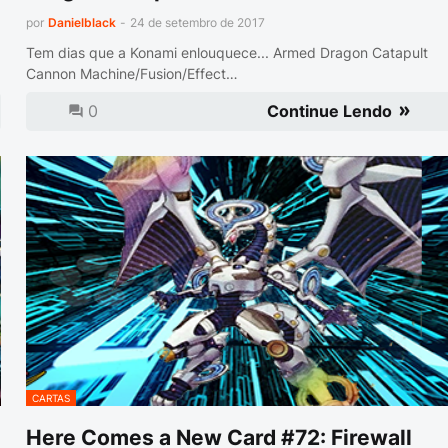
por
Danielblack
-
24 de setembro de 2017
Tem dias que a Konami enlouquece... Armed Dragon Catapult
Cannon Machine/Fusion/Effect…
0
Continue Lendo
CARTAS
Here Comes a New Card #72: Firewall