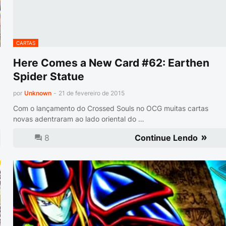
CARTAS
Here Comes a New Card #62: Earthen
Spider Statue
por
Unknown
-
21 de fevereiro de 2015
Com o lançamento do Crossed Souls no OCG muitas cartas
novas adentraram ao lado oriental do …
8
Continue Lendo