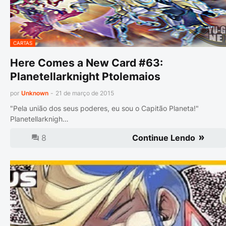
CARTAS
Here Comes a New Card #63:
Planetellarknight Ptolemaios
por
Unknown
-
21 de março de 2015
"Pela união dos seus poderes, eu sou o Capitão Planeta!"
Planetellarknigh…
8
Continue Lendo