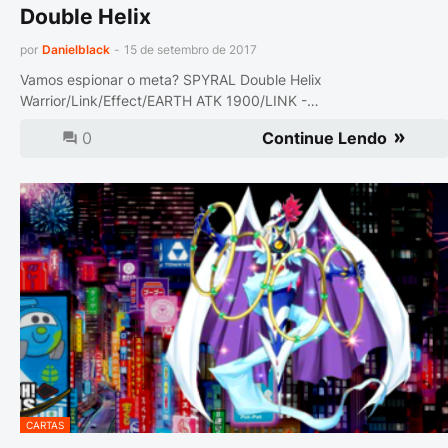
Double Helix
por
Danielblack
-
15 de setembro de 2017
Vamos espionar o meta? SPYRAL Double Helix
Warrior/Link/Effect/EARTH ATK 1900/LINK -…
0
Continue Lendo
CARTAS