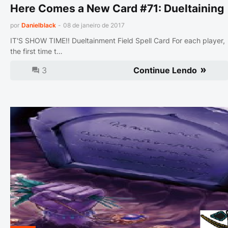
Here Comes a New Card #71: Dueltaining
por
Danielblack
-
08 de janeiro de 2017
IT'S SHOW TIME!! Dueltainment Field Spell Card For each player,
the first time t…
3
Continue Lendo