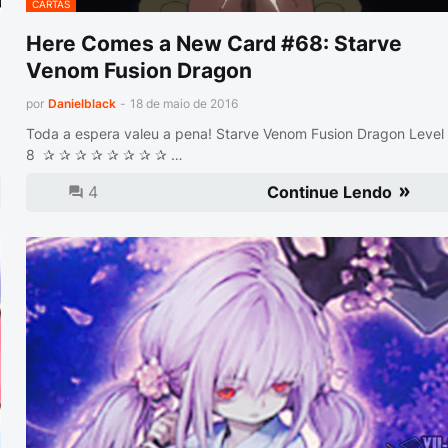
CARTAS
Here Comes a New Card #68: Starve
Venom Fusion Dragon
por
Danielblack
-
18 de maio de 2016
Toda a espera valeu a pena! Starve Venom Fusion Dragon Level
8 ✰ ✰ ✰ ✰ ✰ ✰ ✰ ✰ …
4
Continue Lendo