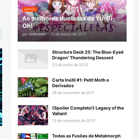
ARTIGO
As melhores duelistas de Yu-Gi-
Oh!
por
Unknown
-
12 de março de 2017
Structure Deck 25: The Blue-Eyed
Dragon' Thundering Descent
03 de junho de 2013
Carta Inútil #1: Petit Moth e
Derivados
26 de novembro de 2011
(Spoiler Completo!) Legacy of the
Valiant
13 de novembro de 2013
Todas as Fusões de Metalmorph