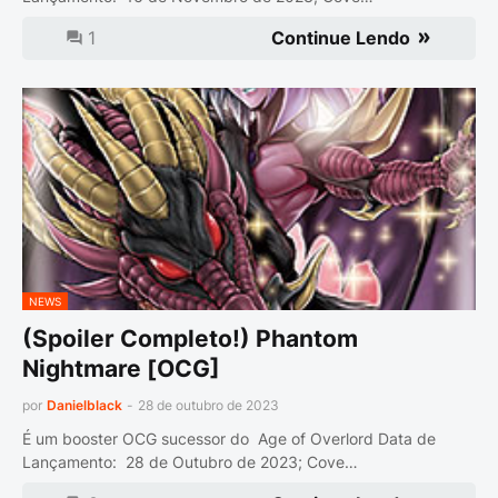
1
Continue Lendo
NEWS
(Spoiler Completo!) Phantom
Nightmare [OCG]
por
Danielblack
-
28 de outubro de 2023
É um booster OCG sucessor do Age of Overlord Data de
Lançamento: 28 de Outubro de 2023; Cove…