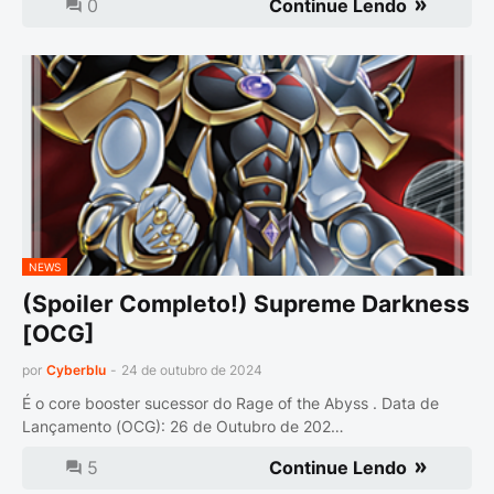
0
Continue Lendo
NEWS
(Spoiler Completo!) Supreme Darkness
[OCG]
por
Cyberblu
-
24 de outubro de 2024
É o core booster sucessor do Rage of the Abyss . Data de
Lançamento (OCG): 26 de Outubro de 202…
5
Continue Lendo