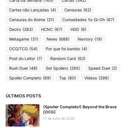
Carta da Semana
(165)
Cartas
(342)
Cartas não Lançadas
(4)
Censuras
(62)
Censuras do Anime
(21)
Curiosidades Yu-Gi-Oh
(67)
Decks
(283)
HCNC
(67)
HDD
(6)
Metagame
(31)
News
(688)
Nextory
(19)
OCG/TCG
(54)
Por que foi banido
(4)
Post do Leitor
(7)
Random Card
(62)
Rush Duel
(48)
Set Spoilers
(295)
Speed Duel
(2)
Spoiler Completo
(89)
Top
(80)
Vídeos
(296)
ÚLTIMOS POSTS
(Spoiler Completo!) Beyond the Brave
[OCG]
17 de julho de 2026