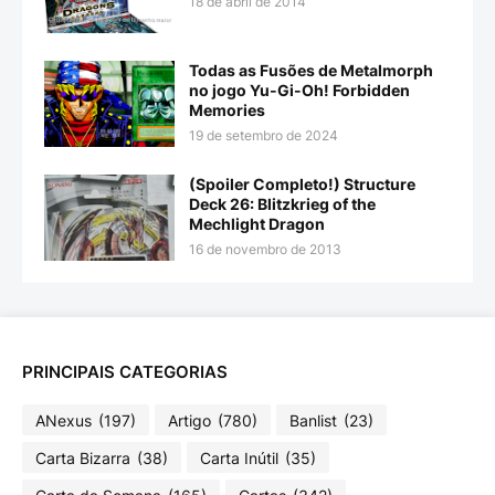
18 de abril de 2014
Todas as Fusões de Metalmorph
no jogo Yu-Gi-Oh! Forbidden
Memories
19 de setembro de 2024
(Spoiler Completo!) Structure
Deck 26: Blitzkrieg of the
Mechlight Dragon
16 de novembro de 2013
PRINCIPAIS CATEGORIAS
ANexus
(197)
Artigo
(780)
Banlist
(23)
Carta Bizarra
(38)
Carta Inútil
(35)