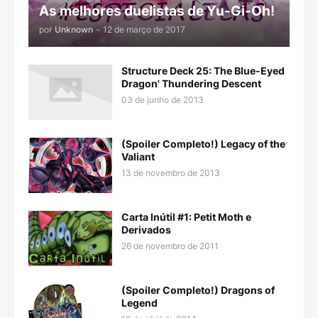
As melhores duelistas de Yu-Gi-Oh!
por
Unknown
-
12 de março de 2017
Structure Deck 25: The Blue-Eyed
Dragon' Thundering Descent
03 de junho de 2013
(Spoiler Completo!) Legacy of the
Valiant
13 de novembro de 2013
Carta Inútil #1: Petit Moth e
Derivados
26 de novembro de 2011
(Spoiler Completo!) Dragons of
Legend