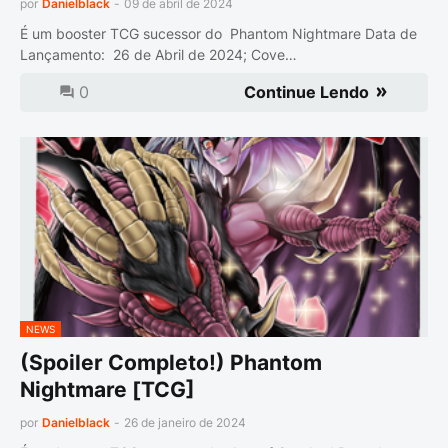
por
Danielblack
-
09 de abril de 2024
É um booster TCG sucessor do Phantom Nightmare Data de
Lançamento: 26 de Abril de 2024; Cove…
0
Continue Lendo
NEWS
(Spoiler Completo!) Phantom
Nightmare [TCG]
por
Danielblack
-
26 de janeiro de 2024