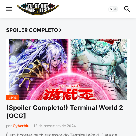
SPOILER COMPLETO
NEWS
(Spoiler Completo!) Terminal World 2
[OCG]
por
Cyberblu
-
13 de novembro de 2024
É um booster pack sucessor do Terminal World. Data de