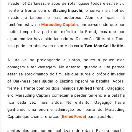
Invader of Darkness, e após derrotar quase todos eles, se viu
frente a frente com o
Blazing Inpachi
, o servo mais fiel do
Invader, e também o mais poderoso. Além do Inpachi, lá
também estava o
Marauding Captain
, um ex-soldado que por
muito tempo fez parte do exército do Freed, mas que por
algum motivo havia sido lançado na Dimensão Diferente. Tudo
isso pode ser observado na arte da carta
Two-Man Cell Battle
.
A luta vai se prolongando e juntos, pouco a pouco eles
começam a ter vantagem. No entanto, quando a luta parece
estar se aproximando do fim, eis que surge o próprio Invader
of Darkness para ajudar o Blazing Inpachi na batalha. Agora,
frente a frente com os dois inimigos (
Unified Front
), Gagagigo
e o Marauding Captain começam a perder terreno e a batalha
fica cada vez mais árdua. No entanto, Gagagigo havia
ganhando uma enorme admiração por parte do Marauding
Captain que chama reforços (
Exiled Force
) para ajudá-los.
Juntos eles conseguem imobilizar e derrotar o Blazing Inpachi,