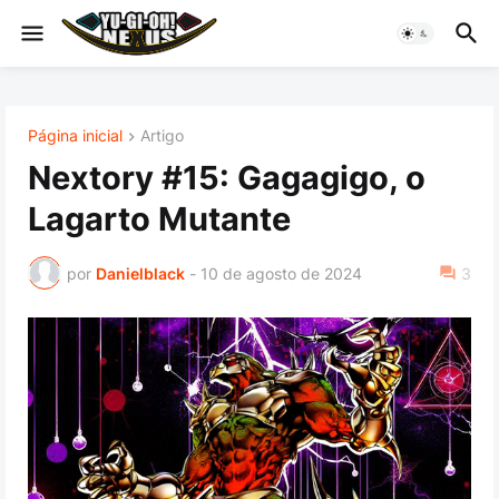
Página inicial
Artigo
Nextory #15: Gagagigo, o
Lagarto Mutante
por
Danielblack
-
10 de agosto de 2024
3