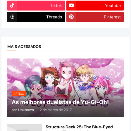
Tiktok
Youtube
Threads
Pinterest
MAIS ACESSADOS
ARTIGO
As melhores duelistas de Yu-Gi-Oh!
por
Unknown
-
12 de março de 2017
Structure Deck 25: The Blue-Eyed