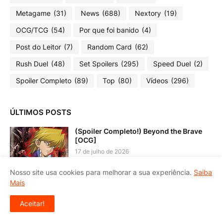
Metagame
(31)
News
(688)
Nextory
(19)
OCG/TCG
(54)
Por que foi banido
(4)
Post do Leitor
(7)
Random Card
(62)
Rush Duel
(48)
Set Spoilers
(295)
Speed Duel
(2)
Spoiler Completo
(89)
Top
(80)
Vídeos
(296)
ÚLTIMOS POSTS
(Spoiler Completo!) Beyond the Brave
[OCG]
17 de julho de 2026
Nosso site usa cookies para melhorar a sua experiência.
Saiba
(Spoiler Completo!) Chaos Origin [TCG]
Mais
20 de junho de 2026
Aceitar!