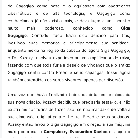
do Gagagigo como base e o equipando com apetrechos
cibernéticos e de alta tecnologia, o Gagagigo como
conhecíamos já não existia mais, e dava lugar a um monstro
muito mais poderoso, conhecido como
Giga
Gagagigo
.
Contudo, tudo havia sido deixado para trás,
incluindo suas memórias e principalmente sua sanidade.
E
nquanto mexia na região da cabeça do agora Giga Gagagigo,
o Dr. Kozaky resolveu experimentar um amplificador de raiva,
fazendo com que toda fúria e desejo de vingança que o antigo
Gagagigo sentia contra Freed e seus capangas, fosse agora
também estendido aos seres viventes, apenas por diversão.
Uma vez que havia finalizado todos os detalhes técnicos da
sua nova criação, Kozaky decidiu que precisaria testá-lo, e não
existia melhor forma de fazer isso, se não mandá-lo de volta a
sua dimensão original para enfrentar Freed e seus soldados.
Kozaky então levou o Giga Gagagigo em direção a sua máquina
mais poderosa, o
Compulsory Evacuation Device
e lançou o