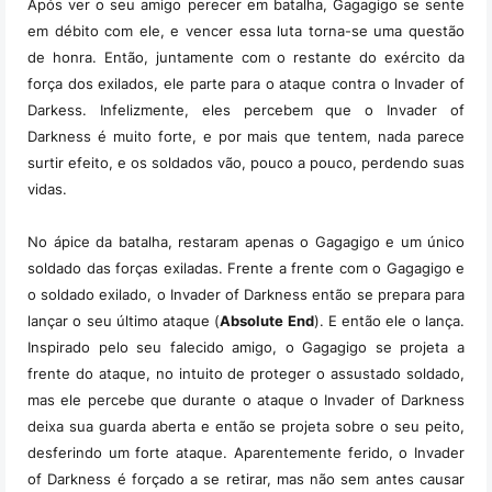
Após ver o seu amigo perecer em batalha, Gagagigo se sente
em débito com ele, e vencer essa luta torna-se uma questão
de honra. Então, juntamente com o restante do exército da
força dos exilados, ele parte para o ataque contra o Invader of
Darkess. Infelizmente, eles percebem que o Invader of
Darkness é muito forte, e por mais que tentem, nada parece
surtir efeito, e os soldados vão, pouco a pouco, perdendo suas
vidas.
No ápice da batalha, restaram apenas o Gagagigo e um único
soldado das forças exiladas. Frente a frente com o Gagagigo e
o soldado exilado, o Invader of Darkness então se prepara para
lançar o seu último ataque (
Absolute End
). E então ele o lança.
Inspirado pelo seu falecido amigo, o Gagagigo se projeta a
frente do ataque, no intuito de proteger o assustado soldado,
mas ele percebe que durante o ataque o Invader of Darkness
deixa sua guarda aberta e então se projeta sobre o seu peito,
desferindo um forte ataque. Aparentemente ferido, o Invader
of Darkness é forçado a se retirar, mas não sem antes causar