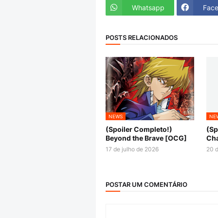
Whatsapp
Fac
POSTS RELACIONADOS
NEWS
NE
(Spoiler Completo!)
(Sp
Beyond the Brave [OCG]
Cha
17 de julho de 2026
20 d
POSTAR UM COMENTÁRIO