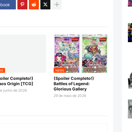
ebook
WS
NEWS
oiler Completo!)
(Spoiler Completo!)
os Origin [TCG]
Battles of Legend:
Glorious Gallery
e junho de 2026
29 de maio de 2026