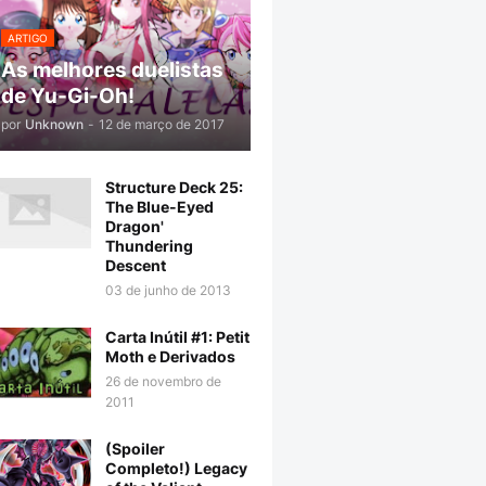
ARTIGO
As melhores duelistas
de Yu-Gi-Oh!
por
Unknown
-
12 de março de 2017
Structure Deck 25:
The Blue-Eyed
Dragon'
Thundering
Descent
03 de junho de 2013
Carta Inútil #1: Petit
Moth e Derivados
26 de novembro de
2011
(Spoiler
Completo!) Legacy