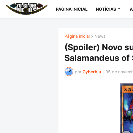
PÁGINA INICIAL
NOTÍCIAS
A
Página inicial
News
(Spoiler) Novo s
Salamandeus of 
por
Cyberblu
-
05 de novemb