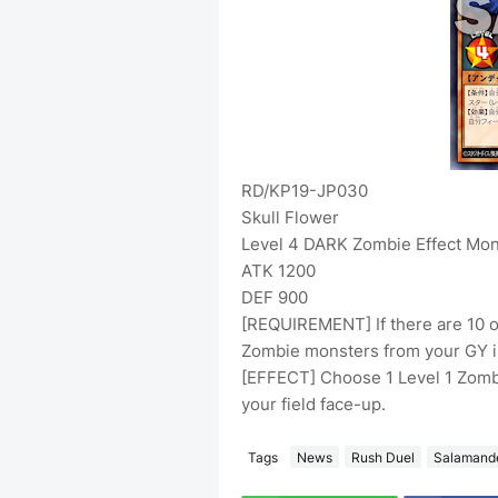
RD/KP19-JP030
Skull Flower
Level 4 DARK Zombie Effect Mon
ATK 1200
DEF 900
[REQUIREMENT] If there are 10 o
Zombie monsters from your GY i
[EFFECT] Choose 1 Level 1 Zomb
your field face-up.
Tags
News
Rush Duel
Salamande