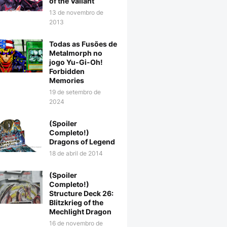
of the Valiant
13 de novembro de
2013
Todas as Fusões de
Metalmorph no
jogo Yu-Gi-Oh!
Forbidden
Memories
19 de setembro de
2024
(Spoiler
Completo!)
Dragons of Legend
18 de abril de 2014
(Spoiler
Completo!)
Structure Deck 26:
Blitzkrieg of the
Mechlight Dragon
16 de novembro de