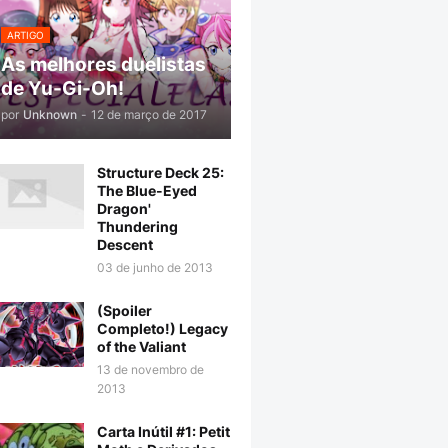
ARTIGO
As melhores duelistas
de Yu-Gi-Oh!
por
Unknown
-
12 de março de 2017
Structure Deck 25:
The Blue-Eyed
Dragon'
Thundering
Descent
03 de junho de 2013
(Spoiler
Completo!) Legacy
of the Valiant
13 de novembro de
2013
Carta Inútil #1: Petit