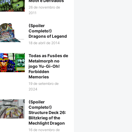
Moth e Derivados
26 de novembro de
2011
(Spoiler
Completo!)
Dragons of Legend
18 de abril de 2014
Todas as Fusões de
Metalmorph no
jogo Yu-Gi-Oh!
Forbidden
Memories
19 de setembro de
2024
(Spoiler
Completo!)
Structure Deck 26:
Blitzkrieg of the
Mechlight Dragon
16 de novembro de