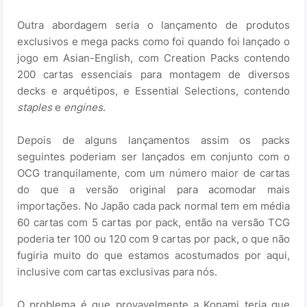
Outra abordagem seria o lançamento de produtos
exclusivos e mega packs como foi quando foi lançado o
jogo em Asian-English, com Creation Packs contendo
200 cartas essenciais para montagem de diversos
decks e arquétipos, e Essential Selections, contendo
staples
e
engines
.
Depois de alguns lançamentos assim os packs
seguintes poderiam ser lançados em conjunto com o
OCG tranquilamente, com um número maior de cartas
do que a versão original para acomodar mais
importações. No Japão cada pack normal tem em média
60 cartas com 5 cartas por pack, então na versão TCG
poderia ter 100 ou 120 com 9 cartas por pack, o que não
fugiria muito do que estamos acostumados por aqui,
inclusive com cartas exclusivas para nós.
O problema é que provavelmente a Konami teria que