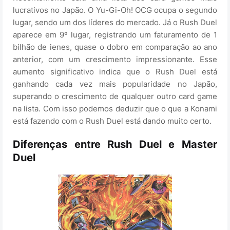
lucrativos no Japão. O Yu-Gi-Oh! OCG ocupa o segundo
lugar, sendo um dos líderes do mercado. Já o Rush Duel
aparece em 9º lugar, registrando um faturamento de 1
bilhão de ienes, quase o dobro em comparação ao ano
anterior, com um crescimento impressionante. Esse
aumento significativo indica que o Rush Duel está
ganhando cada vez mais popularidade no Japão,
superando o crescimento de qualquer outro card game
na lista.
Com isso podemos deduzir que o que a Konami
está fazendo com o Rush Duel está dando muito certo.
Diferenças entre Rush Duel e Master
Duel