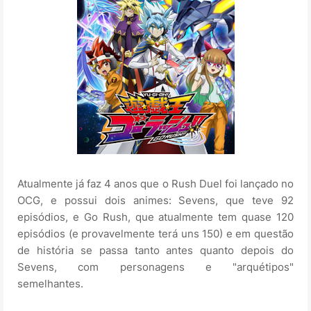
Atualmente já faz 4 anos que o Rush Duel foi lançado no
OCG, e possui dois animes: Sevens, que teve 92
episódios, e Go Rush, que atualmente tem quase 120
episódios (e provavelmente terá uns 150) e em questão
de história se passa tanto antes quanto depois do
Sevens, com personagens e "arquétipos"
semelhantes.