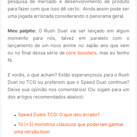
pesquisa de mercado e desenvolvimento de produto
para fazer com que isso dê certo. Ainda assim pode ser
uma jogada arriscada considerando o panorama geral.
Meu palpite:
O Rush Duel vai ser lançado em algum
momento para nós, talvez em paralelo com o
lançamento de um novo anime no Japão ano que vem
ou no final dessa série de
core boosters
, mas eu tenho
fé.
E vocês, o que acham? Estão esperançosos para o Rush
Duel no TCG ou preferem que o Speed Duel continue?
Deixe sua opinião nos comentários! (Ou sigam para um
dos artigos recomendados abaixo):
Speed Duels TCG: O que deu errado?
10 (+3) monstros clássicos que poderiam ganhar
uma versão toon