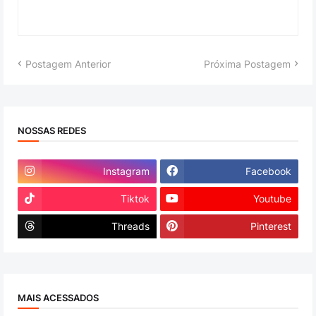
Postagem Anterior
Próxima Postagem
NOSSAS REDES
Instagram
Facebook
Tiktok
Youtube
Threads
Pinterest
MAIS ACESSADOS