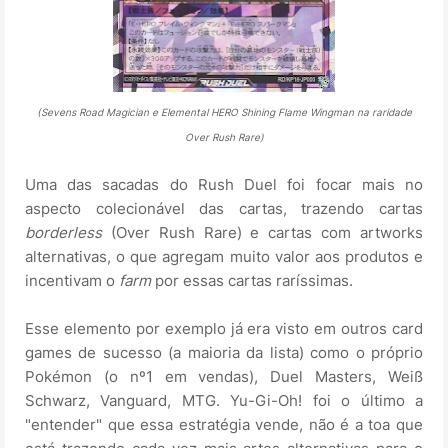
(Sevens Road Magician e Elemental HERO Shining Flame Wingman na raridade
Over Rush Rare)
Uma das sacadas do Rush Duel foi focar mais no
aspecto colecionável das cartas, trazendo cartas
borderless
(Over Rush Rare) e cartas com artworks
alternativas, o que agregam muito valor aos produtos e
incentivam o
farm
por essas cartas raríssimas.
Esse elemento por exemplo já era visto em outros card
games de sucesso (a maioria da lista) como o próprio
Pokémon (o nº1 em vendas), Duel Masters, Weiß
Schwarz, Vanguard, MTG. Yu-Gi-Oh! foi o último a
"entender" que essa estratégia vende, não é a toa que