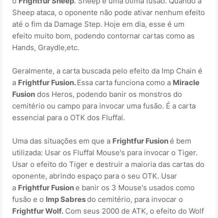
o
Frightfur Sheep
. Sheep é uma ótima fusão. Quando a
Sheep ataca, o oponente não pode ativar nenhum efeito
até o fim da Damage Step. Hoje em dia, esse é um
efeito muito bom, podendo contornar cartas como as
Hands, Graydle,etc.
Geralmente, a carta buscada pelo efeito da Imp Chain é
a
Frightfur Fusion.
Essa carta funciona como a
Miracle
Fusion
dos Heros, podendo banir os monstros do
cemitério ou campo para invocar uma fusão. É a carta
essencial para o OTK dos Fluffal.
Uma das situações em que a
Frightfur Fusion
é bem
utilizada: Usar os Fluffal Mouse's para invocar o Tiger.
Usar o efeito do Tiger e destruir a maioria das cartas do
oponente, abrindo espaço para o seu OTK. Usar
a
Frightfur Fusion
e banir os 3 Mouse's usados como
fusão e o
Imp Sabres
do cemitério, para invocar o
Frightfur Wolf.
Com seus 2000 de ATK, o efeito do Wolf