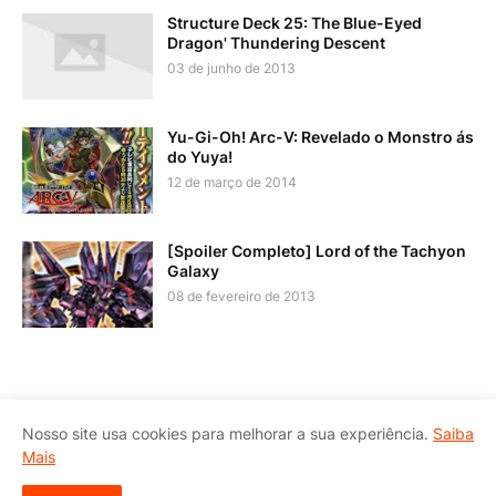
Structure Deck 25: The Blue-Eyed
Dragon' Thundering Descent
03 de junho de 2013
Yu-Gi-Oh! Arc-V: Revelado o Monstro ás
do Yuya!
12 de março de 2014
[Spoiler Completo] Lord of the Tachyon
Galaxy
08 de fevereiro de 2013
Página Inicial
Política de Privacidade
Nosso site usa cookies para melhorar a sua experiência.
Saiba
Política de Conteúdo
Política de Comentários
Contato
Mais
Postar