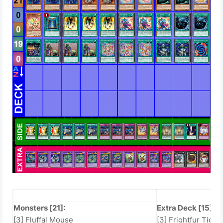
Main Deck
Extra/
Monsters [21]:
Extra Deck [15]:
[3] Fluffal Mouse
[3] Frightfur Tiger