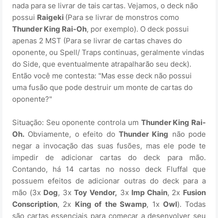
nada para se livrar de tais cartas. Vejamos, o deck não
possui
Raigeki
(Para se livrar de monstros como
Thunder King Rai-Oh
, por exemplo). O deck possui
apenas 2 MST (Para se livrar de cartas chaves do
oponente, ou Spell/ Traps continuas, geralmente vindas
do Side, que eventualmente atrapalharão seu deck).
Então você me contesta: "Mas esse deck não possui
uma fusão que pode destruir um monte de cartas do
oponente?"
Situação: Seu oponente controla um
Thunder King Rai-
Oh.
Obviamente, o efeito do
Thunder King
não pode
negar a invocação das suas fusões, mas ele pode te
impedir de adicionar cartas do deck para mão.
Contando, há 14 cartas no nosso deck Fluffal que
possuem efeitos de adicionar outras do deck para a
mão (3x
Dog
, 3x
Toy Vendor,
3x
Imp Chain
, 2x
Fusion
Conscription
, 2x
King of
the Swamp
, 1x
Owl
). Todas
são cartas essenciais para começar a desenvolver seu