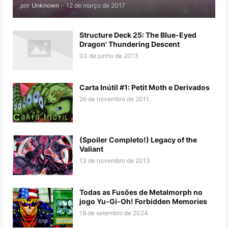
por
Unknown
-
12 de março de 2017
Structure Deck 25: The Blue-Eyed
Dragon' Thundering Descent
03 de junho de 2013
Carta Inútil #1: Petit Moth e Derivados
26 de novembro de 2011
(Spoiler Completo!) Legacy of the
Valiant
13 de novembro de 2013
Todas as Fusões de Metalmorph no
jogo Yu-Gi-Oh! Forbidden Memories
19 de setembro de 2024