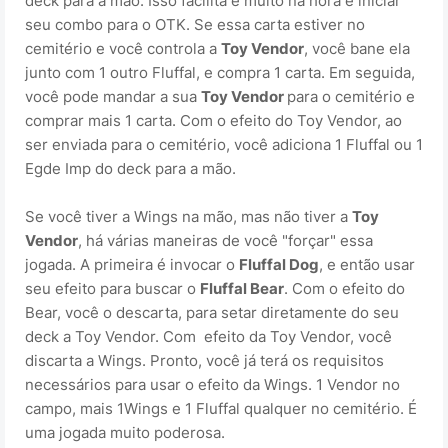
deck para a mão. Isso facilita e muito na hora e iniciar
seu combo para o OTK. Se essa carta estiver no
cemitério e você controla a
Toy Vendor
, você bane ela
junto com 1 outro Fluffal, e compra 1 carta. Em seguida,
você pode mandar a sua
Toy Vendor
para o cemitério e
comprar mais 1 carta. Com o efeito do Toy Vendor, ao
ser enviada para o cemitério, você adiciona 1 Fluffal ou 1
Egde Imp do deck para a mão.
Se você tiver a Wings na mão, mas não tiver a
Toy
Vendor
, há várias maneiras de você "forçar" essa
jogada. A primeira é invocar o
Fluffal Dog
, e então usar
seu efeito para buscar o
Fluffal Bear
. Com o efeito do
Bear, você o descarta, para setar diretamente do seu
deck a Toy Vendor. Com efeito da Toy Vendor, você
discarta a Wings. Pronto, você já terá os requisitos
necessários para usar o efeito da Wings. 1 Vendor no
campo, mais 1Wings e 1 Fluffal qualquer no cemitério. É
uma jogada muito poderosa.