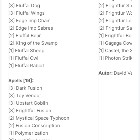
[3] Fluffal Dog
[2] Frightfur Shee
[3] Fluffal Wings
[2] Frightfur Wolf
[3] Edge Imp Chain
[2] Frightfur Leo
[2] Edge Imp Sabres
[2] Frightfur Saber
[2] Fluffal Bear
[1] Frightfur Bear
[2] King of the Swamp
[1] Gagaga Cowbo
[1] Fluffal Sheep
[1] Castel, the Sky
[1] Fluffal Owl
[1] Photon Strike 
[1] Fluffal Rabbit
Autor:
David Vazq
Spells [19]:
[3] Dark Fusion
[3] Toy Vendor
[3] Upstart Goblin
[3] Frightfur Fusion
[2] Mystical Space Typhoon
[2] Fusion Conscription
[1] Polymerization