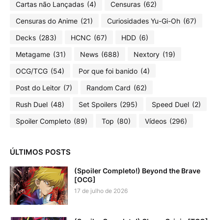
Cartas não Lançadas
(4)
Censuras
(62)
Censuras do Anime
(21)
Curiosidades Yu-Gi-Oh
(67)
Decks
(283)
HCNC
(67)
HDD
(6)
Metagame
(31)
News
(688)
Nextory
(19)
OCG/TCG
(54)
Por que foi banido
(4)
Post do Leitor
(7)
Random Card
(62)
Rush Duel
(48)
Set Spoilers
(295)
Speed Duel
(2)
Spoiler Completo
(89)
Top
(80)
Vídeos
(296)
ÚLTIMOS POSTS
(Spoiler Completo!) Beyond the Brave
[OCG]
17 de julho de 2026