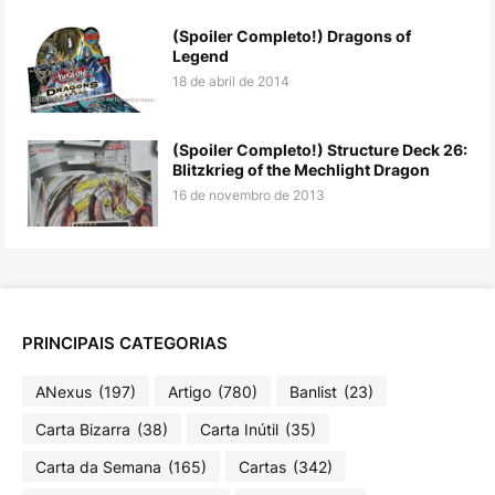
(Spoiler Completo!) Dragons of
Legend
18 de abril de 2014
(Spoiler Completo!) Structure Deck 26:
Blitzkrieg of the Mechlight Dragon
16 de novembro de 2013
PRINCIPAIS CATEGORIAS
ANexus
(197)
Artigo
(780)
Banlist
(23)
Carta Bizarra
(38)
Carta Inútil
(35)
Carta da Semana
(165)
Cartas
(342)