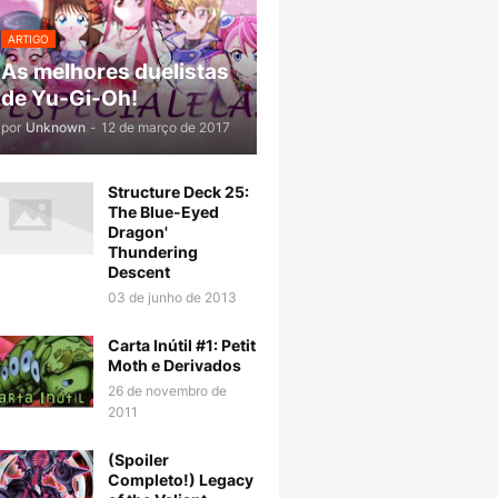
ARTIGO
As melhores duelistas
de Yu-Gi-Oh!
por
Unknown
-
12 de março de 2017
Structure Deck 25:
The Blue-Eyed
Dragon'
Thundering
Descent
03 de junho de 2013
Carta Inútil #1: Petit
Moth e Derivados
26 de novembro de
2011
(Spoiler
Completo!) Legacy