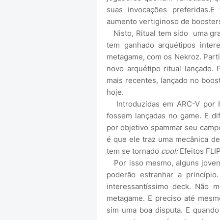
suas invocações preferidas.E
aumento vertiginoso de booster
Nisto, Ritual tem sido uma gra
tem ganhado arquétipos inte
metagame, com os Nekroz. Partic
novo arquétipo ritual lançado. 
mais recentes, lançado no boost
hoje.
Introduzidas em ARC-V por H
fossem lançadas no game. E di
por objetivo spammar seu campo
é que ele traz uma mecânica de
tem se tornado
cool:
Efeitos FLIP
Por isso mesmo, alguns joven
poderão estranhar a princípi
interessantíssimo deck. Não m
metagame. E preciso até mesmo
sim uma boa disputa. E quando