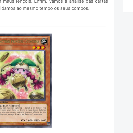
 maus lençóis. Enfim. Vamos à analise das cartas
ucidamos ao mesmo tempo os seus combos.