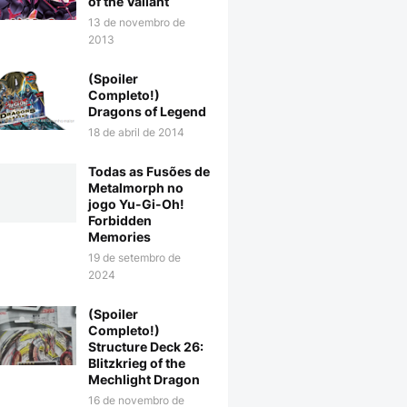
of the Valiant
13 de novembro de
2013
(Spoiler
Completo!)
Dragons of Legend
18 de abril de 2014
Todas as Fusões de
Metalmorph no
jogo Yu-Gi-Oh!
Forbidden
Memories
19 de setembro de
2024
(Spoiler
Completo!)
Structure Deck 26:
Blitzkrieg of the
Mechlight Dragon
16 de novembro de