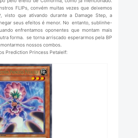
po pelo efeito de Coinorma, como já mencionado.
nstros FLIPs, convém muitas vezes que deixemos
P, visto que ativando durante a Damage Step, a
negar seus efeitos é menor. No entanto, sublinhe-
 quando enfrentamos oponentes que montam mais
utra forma. se torna arriscado esperarmos pela BP
e montarmos nossos combos.
 Prediction Princess Petalelf: