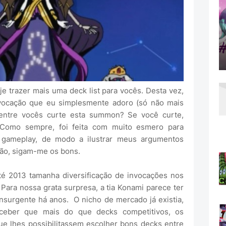
e trazer mais uma deck list para vocês. Desta vez,
vocação que eu simplesmente adoro (só não mais
 entre vocês curte esta summon? Se você curte,
 Como sempre, foi feita com muito esmero para
gameplay, de modo a ilustrar meus argumentos
tão, sigam-me os bons.
 2013 tamanha diversificação de invocações nos
 Para nossa grata surpresa, a tia Konami parece ter
nsurgente há anos. O nicho de mercado já existia,
rceber que mais do que decks competitivos, os
ue lhes possibilitassem escolher bons decks entre