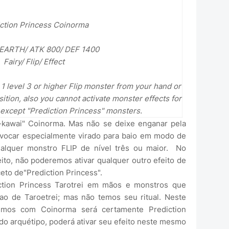
ction Princess Coinorma
/ EARTH/ ATK 800/ DEF 1400
Fairy/ Flip/ Effect
 level 3 or higher Flip monster from your hand or
tion, also you cannot activate monster effects for
n, except "Prediction Princess" monsters.
kawai" Coinorma. Mas não se deixe enganar pela
invocar especialmente virado para baio em modo de
ualquer monstro FLIP de nível três ou maior. No
eito, não poderemos ativar qualquer outro efeito de
eto de"Prediction Princess".
on Princess Tarotrei em mãos e monstros que
ao de Taroetrei; mas não temos seu ritual. Neste
emos com Coinorma será certamente Prediction
 do arquétipo, poderá ativar seu efeito neste mesmo