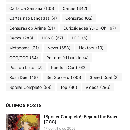
Carta da Semana
(165)
Cartas
(342)
Cartas não Lançadas
(4)
Censuras
(62)
Censuras do Anime
(21)
Curiosidades Yu-Gi-Oh
(67)
Decks
(283)
HCNC
(67)
HDD
(6)
Metagame
(31)
News
(688)
Nextory
(19)
OCG/TCG
(54)
Por que foi banido
(4)
Post do Leitor
(7)
Random Card
(62)
Rush Duel
(48)
Set Spoilers
(295)
Speed Duel
(2)
Spoiler Completo
(89)
Top
(80)
Vídeos
(296)
ÚLTIMOS POSTS
(Spoiler Completo!) Beyond the Brave
[OCG]
17 de julho de 2026