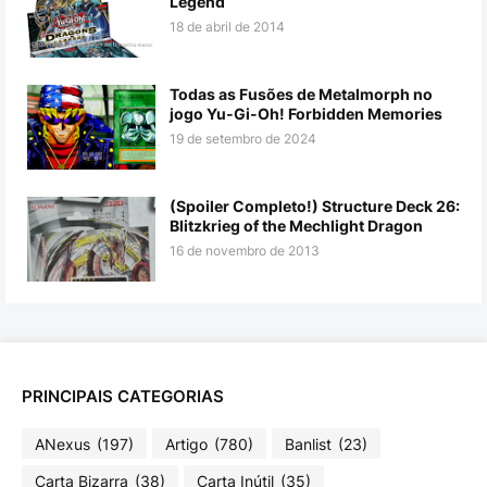
Legend
18 de abril de 2014
Todas as Fusões de Metalmorph no
jogo Yu-Gi-Oh! Forbidden Memories
19 de setembro de 2024
(Spoiler Completo!) Structure Deck 26:
Blitzkrieg of the Mechlight Dragon
16 de novembro de 2013
PRINCIPAIS CATEGORIAS
ANexus
(197)
Artigo
(780)
Banlist
(23)
Carta Bizarra
(38)
Carta Inútil
(35)