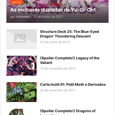
ARTIGO
As melhores duelistas de Yu-Gi-Oh!
por
Unknown
-
12 de março de 2017
Structure Deck 25: The Blue-Eyed
Dragon' Thundering Descent
03 de junho de 2013
(Spoiler Completo!) Legacy of the
Valiant
13 de novembro de 2013
Carta Inútil #1: Petit Moth e Derivados
26 de novembro de 2011
(Spoiler Completo!) Dragons of