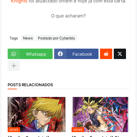
Knights
foi atualizado ontem e hoje ja com esta carta.
O que acharam?
Tags
News
Postado por Cyberblu
Whatsapp
Facebook
POSTS RELACIONADOS
NEWS
NEWS