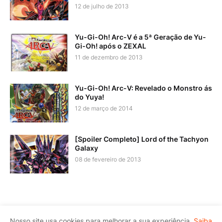
12 de julho de 2013
Yu-Gi-Oh! Arc-V é a 5ª Geração de Yu-
Gi-Oh! após o ZEXAL
11 de dezembro de 2013
Yu-Gi-Oh! Arc-V: Revelado o Monstro ás
do Yuya!
12 de março de 2014
[Spoiler Completo] Lord of the Tachyon
Galaxy
08 de fevereiro de 2013
Página Inicial
Política de Privacidade
Nosso site usa cookies para melhorar a sua experiência.
Saiba