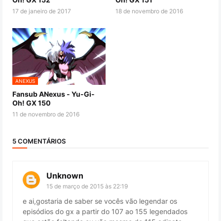
17 de janeiro de 2017
18 de novembro de 2016
ANEXUS
Fansub ANexus - Yu-Gi-
Oh! GX 150
11 de novembro de 2016
5 COMENTÁRIOS
Unknown
15 de março de 2015 às 22:19
e ai,gostaria de saber se vocês vão legendar os
episódios do gx a partir do 107 ao 155 legendados