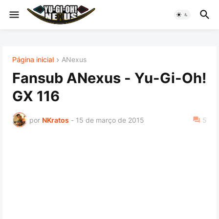
Página inicial
ANexus
Fansub ANexus - Yu-Gi-Oh!
GX 116
por
NKratos
-
15 de março de 2015
5