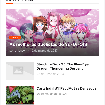
ARTIGO
As melhores duelistas de Yu-Gi-Oh!
por
Unknown
-
12 de março de 2017
Structure Deck 25: The Blue-Eyed
Dragon' Thundering Descent
03 de junho de 2013
Carta Inútil #1: Petit Moth e Derivados
26 de novembro de 2011