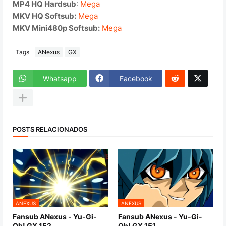
MP4 HQ Hardsub
:
Mega
MKV HQ Softsub:
Mega
MKV Mini480p Softsub:
Mega
Tags
ANexus
GX
Whatsapp
Facebook
POSTS RELACIONADOS
ANEXUS
ANEXUS
Fansub ANexus - Yu-Gi-
Fansub ANexus - Yu-Gi-
Oh! GX 152
Oh! GX 151