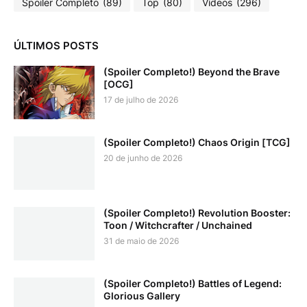
Spoiler Completo
(89)
Top
(80)
Vídeos
(296)
ÚLTIMOS POSTS
(Spoiler Completo!) Beyond the Brave
[OCG]
17 de julho de 2026
(Spoiler Completo!) Chaos Origin [TCG]
20 de junho de 2026
(Spoiler Completo!) Revolution Booster:
Toon / Witchcrafter / Unchained
31 de maio de 2026
(Spoiler Completo!) Battles of Legend:
Glorious Gallery