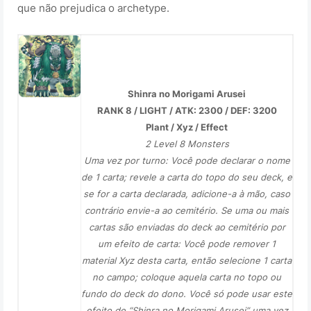
que não prejudica o archetype.
Shinra no Morigami Arusei
RANK 8 / LIGHT / ATK: 2300 / DEF: 3200
Plant / Xyz / Effect
2 Level 8 Monsters
Uma vez por turno: Você pode declarar o nome
de 1 carta; revele a carta do topo do seu deck, e
se for a carta declarada, adicione-a à mão, caso
contrário envie-a ao cemitério. Se uma ou mais
cartas são enviadas do deck ao cemitério por
um efeito de carta: Você pode remover 1
material Xyz desta carta, então selecione 1 carta
no campo; coloque aquela carta no topo ou
fundo do deck do dono. Você só pode usar este
efeito de “Shinra no Morigami Arusei” uma vez