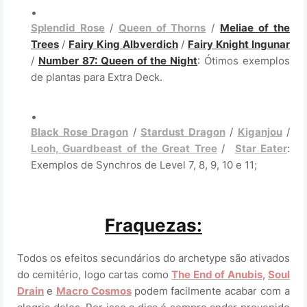
Splendid Rose
/
Queen of Thorns
/
Meliae of the
Trees
/
Fairy King Albverdich
/
Fairy Knight Ingunar
/
Number 87: Queen of the Night
: Ótimos exemplos
de plantas para Extra Deck.
.
Black Rose Dragon
/
Stardust Dragon
/
Kiganjou
/
Leoh, Guardbeast of the Great Tree
/
Star Eater
:
Exemplos de Synchros de Level 7, 8, 9, 10 e 11;
Fraquezas:
Todos os efeitos secundários do archetype são ativados
do cemitério, logo cartas como
The End of Anubis
,
Soul
Drain
e
Macro Cosmos
podem facilmente acabar com a