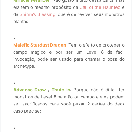
Miracle Fertilizer
: Não gosto muito dessa carta, mas
ela tem o mesmo propósito da
Call of the Haunted
e
da
Shinra’s Blessing
, que é de reviver seus monstros
plantas;
.
Malefic Stardust Dragon
: Tem o efeito de proteger o
campo mágico e por ser um Level 8 de fácil
invocação, pode ser usado para chamar o boss do
archetype.
.
Advance Draw
/
Trade-In
: Porque não é difícil ter
monstros de Level 8 na mão ou campo e eles podem
ser sacrificados para você puxar 2 cartas do deck
caso precise;
.