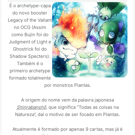
É o archetype-capa
do novo booster
Legacy of the Valiant
no OCG (Assim
como Bujin foi do
Judgment of Light e
Ghostrick foi do
Shadow Specters).
Também é o
primeiro archetype
formado totalmente
por monstros Plantas.
A origem do nome vem da palavra japonesa
Shinrabanshō
, que significa “Todas as coisas na
Natureza”, daí o motivo de ser focado em Plantas.
Atualmente é formado por apenas 9 cartas, mas já é