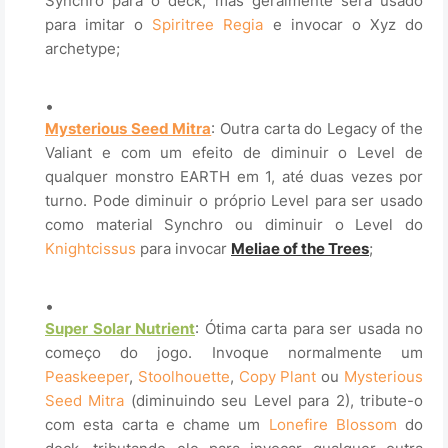
Synchro para o deck, mas geralmente será usado
para imitar o
Spiritree Regia
e invocar o Xyz do
archetype;
.
Mysterious Seed Mitra
: Outra carta do Legacy of the
Valiant e com um efeito de diminuir o Level de
qualquer monstro EARTH em 1, até duas vezes por
turno. Pode diminuir o próprio Level para ser usado
como material Synchro ou diminuir o Level do
Knightcissus
para invocar
Meliae of the Trees
;
.
Super Solar Nutrient
: Ótima carta para ser usada no
começo do jogo. Invoque normalmente um
Peaskeeper
,
Stoolhouette
,
Copy Plant
ou
Mysterious
Seed Mitra
(diminuindo seu Level para 2), tribute-o
com esta carta e chame um
Lonefire Blossom
do