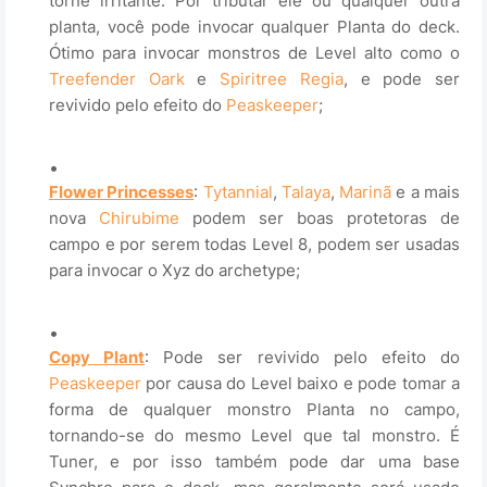
torne irritante. Por tributar ele ou qualquer outra
planta, você pode invocar qualquer Planta do deck.
Ótimo para invocar monstros de Level alto como o
Treefender Oark
e
Spiritree Regia
, e pode ser
revivido pelo efeito do
Peaskeeper
;
.
Flower Princesses
:
Tytannial
,
Talaya
,
Marinã
e a mais
nova
Chirubime
podem ser boas protetoras de
campo e por serem todas Level 8, podem ser usadas
para invocar o Xyz do archetype;
.
Copy Plant
: Pode ser revivido pelo efeito do
Peaskeeper
por causa do Level baixo e pode tomar a
forma de qualquer monstro Planta no campo,
tornando-se do mesmo Level que tal monstro. É
Tuner, e por isso também pode dar uma base