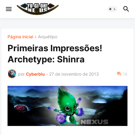
Página inicial
Arquétipo
Primeiras Impressões!
Archetype: Shinra
por
Cyberblu
-
27 de novembro de 2013
18