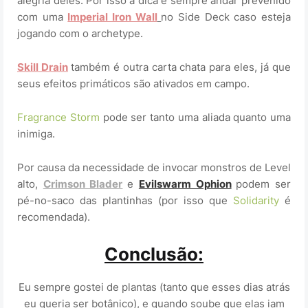
alegria deles. Por isso a dica é sempre andar prevenido
com uma
Imperial Iron Wall
no Side Deck caso esteja
jogando com o archetype.
Skill Drain
também é outra carta chata para eles, já que
seus efeitos primáticos são ativados em campo.
Fragrance Storm
pode ser tanto uma aliada quanto uma
inimiga.
Por causa da necessidade de invocar monstros de Level
alto,
Crimson Blader
e
Evilswarm Ophion
podem ser
pé-no-saco das plantinhas (por isso que
Solidarity
é
recomendada).
Conclusão:
Eu sempre gostei de plantas (tanto que esses dias atrás
eu queria ser botânico), e quando soube que elas iam